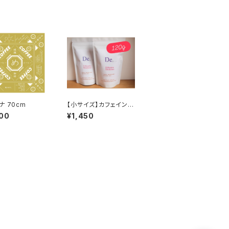
ナ 70cm
【小サイズ】カフェインレ
ス エチオピア シダ
00
¥1,450
モ 120g 中深煎り