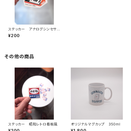
ステッカー アナログシンセサイ
ザー
¥200
その他の商品
ステッカー 昭和レトロ看板風
オリジナルマグカップ 350ml
¥200
¥1,800