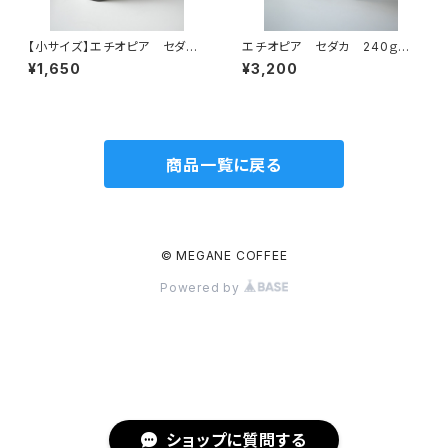
【小サイズ】エチオピア セダ
エチオピア セダカ 240ｇ
カ ナチュラル 120ｇ 中深煎
中浅煎り
¥1,650
¥3,200
り
商品一覧に戻る
© MEGANE COFFEE
Powered by
ショップに質問する