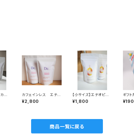
ダカ
カフェインレス エチオ
【小サイズ】エチオピア
ギフト
0ｇ 中
ピア シダモ 240g
デカフェ インフューズ
¥2,800
¥1,800
¥190
中深煎り
ド ラム 中煎り 120
ｇ
商品一覧に戻る