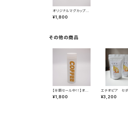
オリジナルマグカップ
350ml
¥1,800
その他の商品
【半額セール中！！】オリ
エチオピア セ
ジナルサーモマグ 50
ナチュラル 24
¥1,800
¥3,200
0ml ホワイト
深煎り