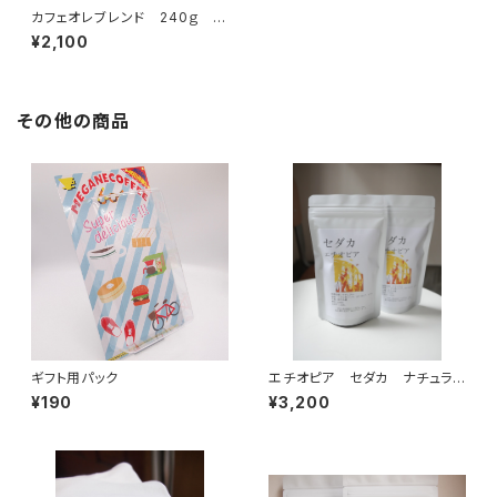
カフェオレブレンド 240ｇ 中
深煎り
¥2,100
その他の商品
ギフト用パック
エチオピア セダカ ナチュラ
ル 240ｇ 中深煎り
¥190
¥3,200