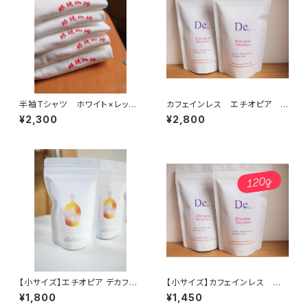
半袖Tシャツ ホワイト×レッ
カフェインレス エチオピア シ
ド 眼鏡珈琲
ダモ 240g 中深煎り
¥2,300
¥2,800
【小サイズ】エチオピア デカフ
【小サイズ】カフェインレス エ
ェ インフューズド ラム 中煎
チオピア シダモ 120g 中深
¥1,800
¥1,450
り 120ｇ
煎り