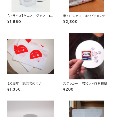
【小サイズ】ケニア グアマ 12
半袖Tシャツ ホワイト×レッ
0ｇ 中深煎り
ド 眼鏡珈琲
¥1,650
¥2,300
１０周年 記念てぬぐい
ステッカー 昭和レトロ看板風
¥1,350
¥200