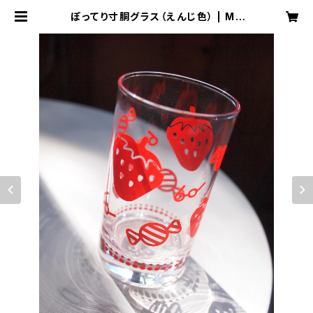
ぽってり寸胴グラス（えんじ色） | ME
GANE COFFEE